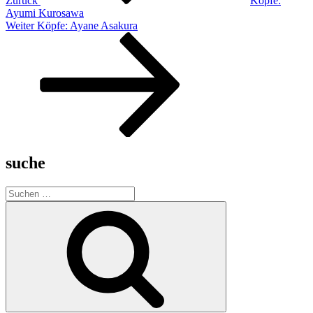
Zurück
Köpfe:
Ayumi Kurosawa
Nächster
Weiter
Köpfe: Ayane Asakura
Beitrag
suche
Suche
nach:
Suchen