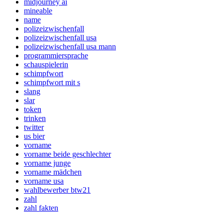
midjourney ai
mineable
name
polizeizwischenfall
polizeizwischenfall usa
polizeizwischenfall usa mann
programmiersprache
schauspielerin
schimpfwort
schimpfwort mit s
slang
slar
token
trinken
twitter
us bier
vorname
vorname beide geschlechter
vorname junge
vorname mädchen
vorname usa
wahlbewerber btw21
zahl
zahl fakten