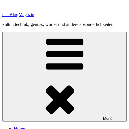
Zum
Inhalt
das BlogMagazin
springen
kultur, technik, genuss, wörter und andere absonderlichkeiten
Menü
Home