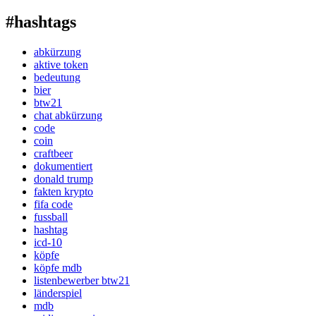
#hashtags
abkürzung
aktive token
bedeutung
bier
btw21
chat abkürzung
code
coin
craftbeer
dokumentiert
donald trump
fakten krypto
fifa code
fussball
hashtag
icd-10
köpfe
köpfe mdb
listenbewerber btw21
länderspiel
mdb