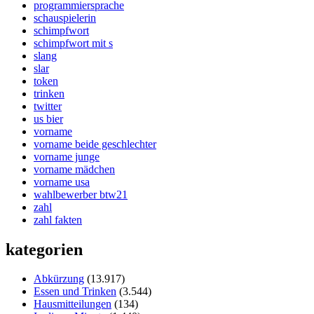
programmiersprache
schauspielerin
schimpfwort
schimpfwort mit s
slang
slar
token
trinken
twitter
us bier
vorname
vorname beide geschlechter
vorname junge
vorname mädchen
vorname usa
wahlbewerber btw21
zahl
zahl fakten
kategorien
Abkürzung
(13.917)
Essen und Trinken
(3.544)
Hausmitteilungen
(134)