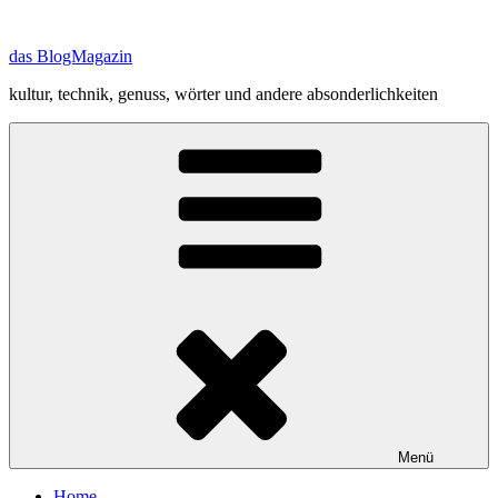
Zum
Inhalt
das BlogMagazin
springen
kultur, technik, genuss, wörter und andere absonderlichkeiten
Menü
Home