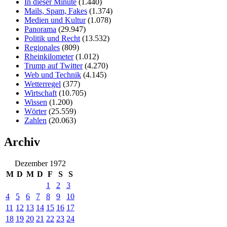
In dieser Minute
(1.440)
Mails, Spam, Fakes
(1.374)
Medien und Kultur
(1.078)
Panorama
(29.947)
Politik und Recht
(13.532)
Regionales
(809)
Rheinkilometer
(1.012)
Trump auf Twitter
(4.270)
Web und Technik
(4.145)
Wetterregel
(377)
Wirtschaft
(10.705)
Wissen
(1.200)
Wörter
(25.559)
Zahlen
(20.063)
Archiv
Dezember 1972
M
D
M
D
F
S
S
1
2
3
4
5
6
7
8
9
10
11
12
13
14
15
16
17
18
19
20
21
22
23
24