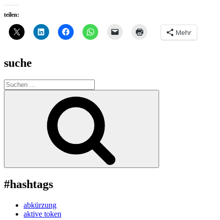
teilen:
Mehr
suche
Suche
nach:
Suchen
#hashtags
abkürzung
aktive token