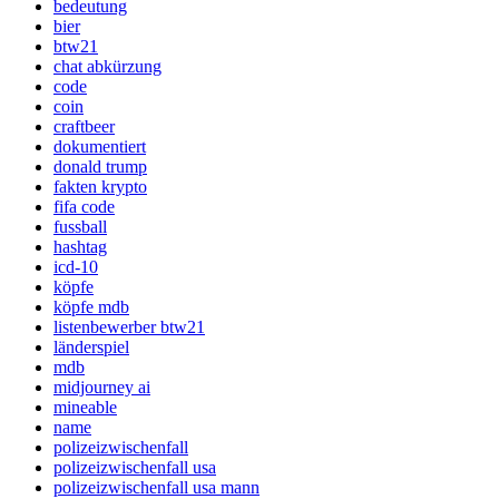
bedeutung
bier
btw21
chat abkürzung
code
coin
craftbeer
dokumentiert
donald trump
fakten krypto
fifa code
fussball
hashtag
icd-10
köpfe
köpfe mdb
listenbewerber btw21
länderspiel
mdb
midjourney ai
mineable
name
polizeizwischenfall
polizeizwischenfall usa
polizeizwischenfall usa mann