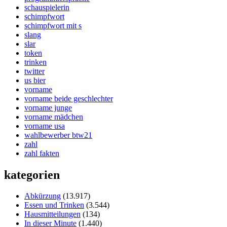
schauspielerin
schimpfwort
schimpfwort mit s
slang
slar
token
trinken
twitter
us bier
vorname
vorname beide geschlechter
vorname junge
vorname mädchen
vorname usa
wahlbewerber btw21
zahl
zahl fakten
kategorien
Abkürzung
(13.917)
Essen und Trinken
(3.544)
Hausmitteilungen
(134)
In dieser Minute
(1.440)