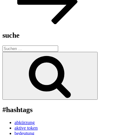
suche
Suche
nach:
Suchen
#hashtags
abkürzung
aktive token
bedeutung