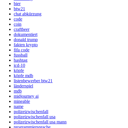
bier
btw21
chat abkürzung
code
coin
craftbeer
dokumentiert
donald trump
fakten krypto
fifa code
fussball
hashtag
icd-10
köpfe
köpfe mdb
listenbewerber btw21
länderspiel
mdb
midjourney ai
mineable
name
polizeizwischenfall
polizeizwischenfall usa
polizeizwischenfall usa mann
programmiersprache