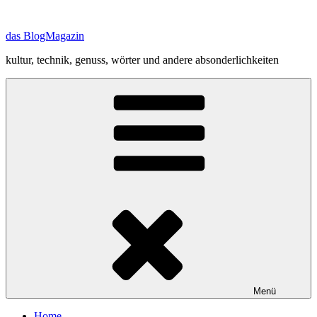
Zum
Inhalt
das BlogMagazin
springen
kultur, technik, genuss, wörter und andere absonderlichkeiten
Menü
Home