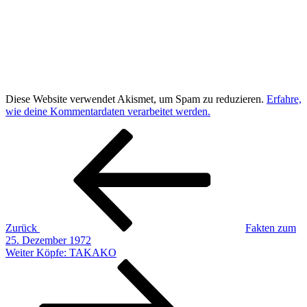
Diese Website verwendet Akismet, um Spam zu reduzieren.
Erfahre,
wie deine Kommentardaten verarbeitet werden.
Beitragsnavigation
Vorheriger
Beitrag
Zurück
Fakten zum
25. Dezember 1972
Nächster
Weiter
Köpfe: TAKAKO
Beitrag