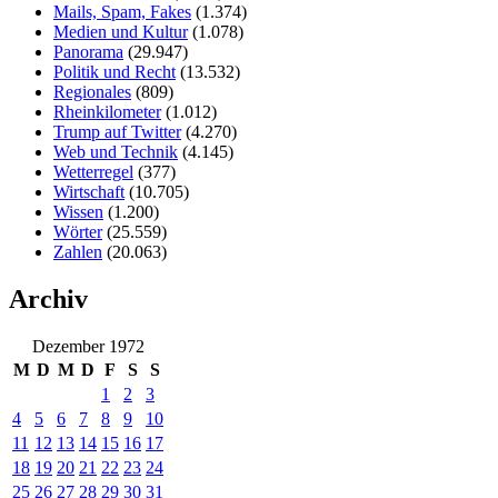
Mails, Spam, Fakes
(1.374)
Medien und Kultur
(1.078)
Panorama
(29.947)
Politik und Recht
(13.532)
Regionales
(809)
Rheinkilometer
(1.012)
Trump auf Twitter
(4.270)
Web und Technik
(4.145)
Wetterregel
(377)
Wirtschaft
(10.705)
Wissen
(1.200)
Wörter
(25.559)
Zahlen
(20.063)
Archiv
Dezember 1972
M
D
M
D
F
S
S
1
2
3
4
5
6
7
8
9
10
11
12
13
14
15
16
17
18
19
20
21
22
23
24
25
26
27
28
29
30
31