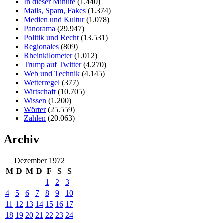
In dieser Minute
(1.440)
Mails, Spam, Fakes
(1.374)
Medien und Kultur
(1.078)
Panorama
(29.947)
Politik und Recht
(13.531)
Regionales
(809)
Rheinkilometer
(1.012)
Trump auf Twitter
(4.270)
Web und Technik
(4.145)
Wetterregel
(377)
Wirtschaft
(10.705)
Wissen
(1.200)
Wörter
(25.559)
Zahlen
(20.063)
Archiv
Dezember 1972
M
D
M
D
F
S
S
1
2
3
4
5
6
7
8
9
10
11
12
13
14
15
16
17
18
19
20
21
22
23
24