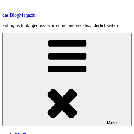
Zum
Inhalt
das BlogMagazin
springen
kultur, technik, genuss, wörter und andere absonderlichkeiten
Menü
Home