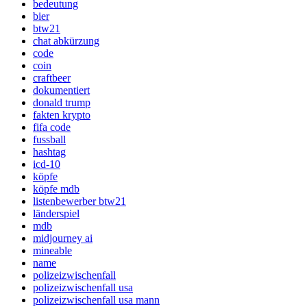
bedeutung
bier
btw21
chat abkürzung
code
coin
craftbeer
dokumentiert
donald trump
fakten krypto
fifa code
fussball
hashtag
icd-10
köpfe
köpfe mdb
listenbewerber btw21
länderspiel
mdb
midjourney ai
mineable
name
polizeizwischenfall
polizeizwischenfall usa
polizeizwischenfall usa mann