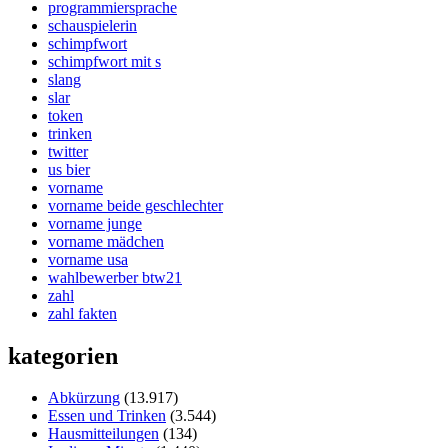
programmiersprache
schauspielerin
schimpfwort
schimpfwort mit s
slang
slar
token
trinken
twitter
us bier
vorname
vorname beide geschlechter
vorname junge
vorname mädchen
vorname usa
wahlbewerber btw21
zahl
zahl fakten
kategorien
Abkürzung
(13.917)
Essen und Trinken
(3.544)
Hausmitteilungen
(134)