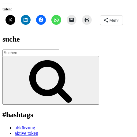
teilen:
Mehr
suche
Suche
nach:
Suchen
#hashtags
abkürzung
aktive token