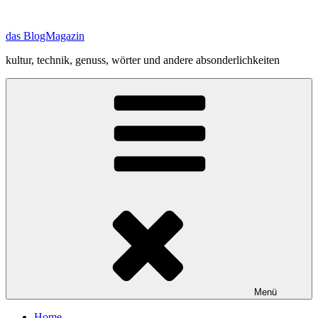
Zum
Inhalt
das BlogMagazin
springen
kultur, technik, genuss, wörter und andere absonderlichkeiten
Menü
Home