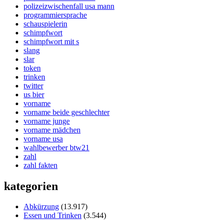
polizeizwischenfall usa mann
programmiersprache
schauspielerin
schimpfwort
schimpfwort mit s
slang
slar
token
trinken
twitter
us bier
vorname
vorname beide geschlechter
vorname junge
vorname mädchen
vorname usa
wahlbewerber btw21
zahl
zahl fakten
kategorien
Abkürzung
(13.917)
Essen und Trinken
(3.544)