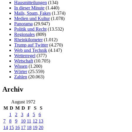
Hausmitteilungen
(134)
In dieser Minute
(1.440)
Mails, Spam, Fakes
(1.374)
Medien und Kultur
(1.078)
Panorama
(29.947)
Politik und Recht
(13.532)
Regionales
(809)
Rheinkilometer
(1.012)
Trump auf Twitter
(4.270)
Web und Technik
(4.147)
Wetterregel
(377)
Wirtschaft
(10.705)
Wissen
(1.200)
Wörter
(25.559)
Zahlen
(20.063)
Archiv
August 1972
M
D
M
D
F
S
S
1
2
3
4
5
6
7
8
9
10
11
12
13
14
15
16
17
18
19
20