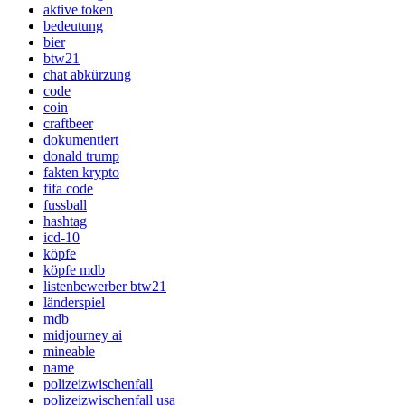
aktive token
bedeutung
bier
btw21
chat abkürzung
code
coin
craftbeer
dokumentiert
donald trump
fakten krypto
fifa code
fussball
hashtag
icd-10
köpfe
köpfe mdb
listenbewerber btw21
länderspiel
mdb
midjourney ai
mineable
name
polizeizwischenfall
polizeizwischenfall usa