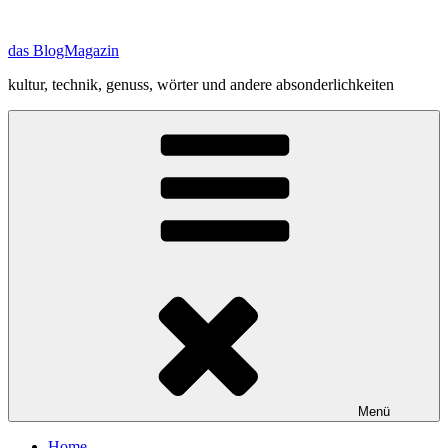
Zum
Inhalt
das BlogMagazin
springen
kultur, technik, genuss, wörter und andere absonderlichkeiten
Menü
Home