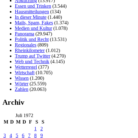
Abkürzung
(13.917)
Essen und Trinken
(3.544)
Hausmitteilungen
(134)
In dieser Minute
(1.440)
Mails, Spam, Fakes
(1.374)
Medien und Kultur
(1.078)
Panorama
(29.947)
Politik und Recht
(13.531)
Regionales
(809)
Rheinkilometer
(1.012)
Trump auf Twitter
(4.270)
Web und Technik
(4.145)
Wetterregel
(377)
Wirtschaft
(10.705)
Wissen
(1.200)
Wörter
(25.559)
Zahlen
(20.063)
Archiv
Juli 1972
M
D
M
D
F
S
S
1
2
3
4
5
6
7
8
9