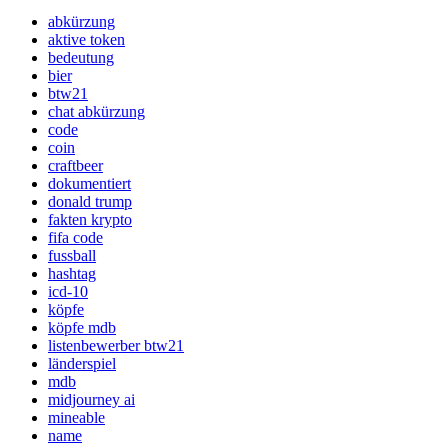
abkürzung
aktive token
bedeutung
bier
btw21
chat abkürzung
code
coin
craftbeer
dokumentiert
donald trump
fakten krypto
fifa code
fussball
hashtag
icd-10
köpfe
köpfe mdb
listenbewerber btw21
länderspiel
mdb
midjourney ai
mineable
name