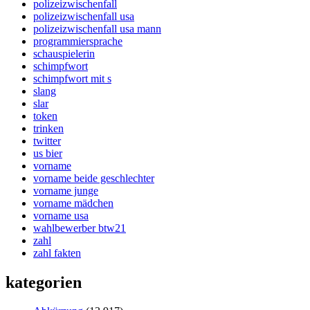
polizeizwischenfall
polizeizwischenfall usa
polizeizwischenfall usa mann
programmiersprache
schauspielerin
schimpfwort
schimpfwort mit s
slang
slar
token
trinken
twitter
us bier
vorname
vorname beide geschlechter
vorname junge
vorname mädchen
vorname usa
wahlbewerber btw21
zahl
zahl fakten
kategorien