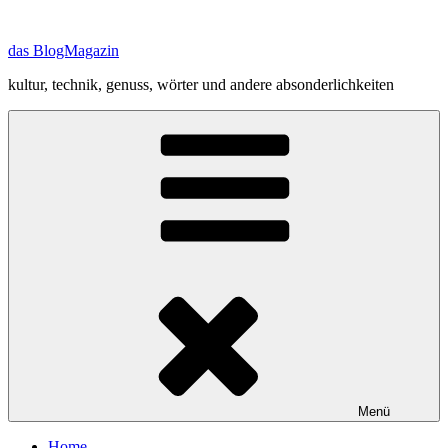
Zum
Inhalt
das BlogMagazin
springen
kultur, technik, genuss, wörter und andere absonderlichkeiten
Menü
Home