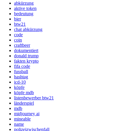
abkürzung
aktive token
bedeutung
bier
btw21
chat abkürzung
code
coin
craftbeer
dokumentiert
donald trump
fakten krypto
fifa code
fussball
hashtag
icd-10
köpfe
köpfe mdb
listenbewerber btw21
länderspiel
mdb
midjourney ai
mineable
name
polizeizwischenfall