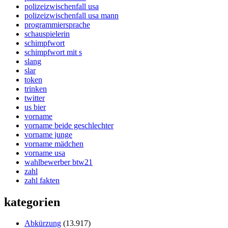
polizeizwischenfall usa
polizeizwischenfall usa mann
programmiersprache
schauspielerin
schimpfwort
schimpfwort mit s
slang
slar
token
trinken
twitter
us bier
vorname
vorname beide geschlechter
vorname junge
vorname mädchen
vorname usa
wahlbewerber btw21
zahl
zahl fakten
kategorien
Abkürzung
(13.917)