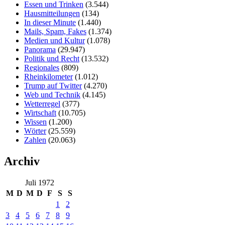
Essen und Trinken
(3.544)
Hausmitteilungen
(134)
In dieser Minute
(1.440)
Mails, Spam, Fakes
(1.374)
Medien und Kultur
(1.078)
Panorama
(29.947)
Politik und Recht
(13.532)
Regionales
(809)
Rheinkilometer
(1.012)
Trump auf Twitter
(4.270)
Web und Technik
(4.145)
Wetterregel
(377)
Wirtschaft
(10.705)
Wissen
(1.200)
Wörter
(25.559)
Zahlen
(20.063)
Archiv
Juli 1972
M
D
M
D
F
S
S
1
2
3
4
5
6
7
8
9