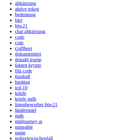
abkürzung
aktive token
bedeutung
bier
btw21
chat abkürzung
code
coin
craftbeer
dokumentiert
donald trump
fakten krypto
fifa code
fussball
hashtag
icd-10
köpfe
köpfe mdb
listenbewerber btw21
länderspiel
mdb
midjourney ai
mineable
name
polizeizwischenfall