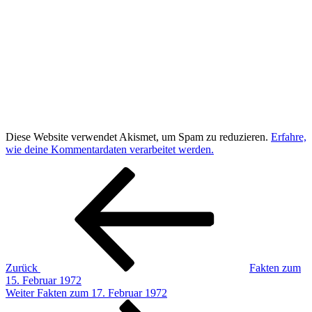
Diese Website verwendet Akismet, um Spam zu reduzieren.
Erfahre,
wie deine Kommentardaten verarbeitet werden.
Beitragsnavigation
Vorheriger
Beitrag
Zurück
Fakten zum
15. Februar 1972
Nächster
Weiter
Fakten zum 17. Februar 1972
Beitrag