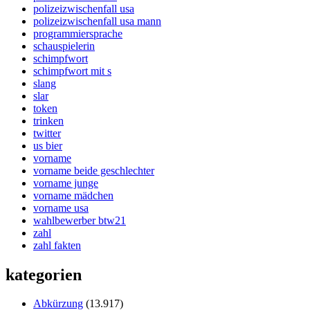
polizeizwischenfall usa
polizeizwischenfall usa mann
programmiersprache
schauspielerin
schimpfwort
schimpfwort mit s
slang
slar
token
trinken
twitter
us bier
vorname
vorname beide geschlechter
vorname junge
vorname mädchen
vorname usa
wahlbewerber btw21
zahl
zahl fakten
kategorien
Abkürzung
(13.917)