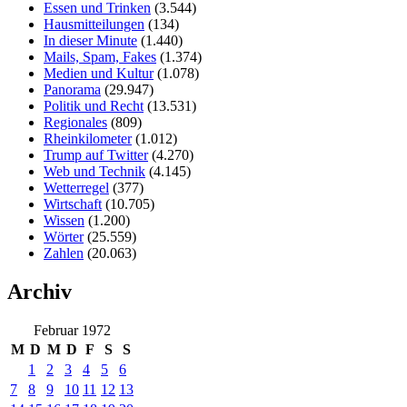
Essen und Trinken
(3.544)
Hausmitteilungen
(134)
In dieser Minute
(1.440)
Mails, Spam, Fakes
(1.374)
Medien und Kultur
(1.078)
Panorama
(29.947)
Politik und Recht
(13.531)
Regionales
(809)
Rheinkilometer
(1.012)
Trump auf Twitter
(4.270)
Web und Technik
(4.145)
Wetterregel
(377)
Wirtschaft
(10.705)
Wissen
(1.200)
Wörter
(25.559)
Zahlen
(20.063)
Archiv
Februar 1972
M
D
M
D
F
S
S
1
2
3
4
5
6
7
8
9
10
11
12
13