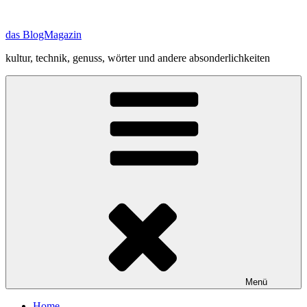
Zum
Inhalt
das BlogMagazin
springen
kultur, technik, genuss, wörter und andere absonderlichkeiten
Menü
Home